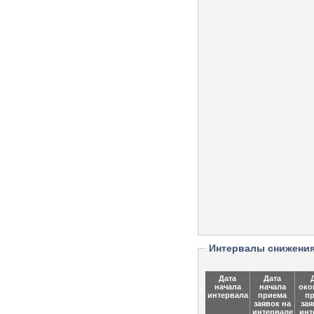
Интервалы снижени
Дата
Дата
начала
начала
око
интервала
приема
п
заявок на
зая
интервале
инт