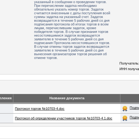
указанный в сообщении о проведении торгов.
При перечислении задатка необходимо
обязательно указать номер торгов. Задаток
считается внесенным с даты поступления всей
суммы задатка на указанный счет. Задаток
возвращается в течение 5 рабочих дней со дня
подписания протокола об итогах торгов в всем
лицам, перечислившим задаток, кроме
победителя торгов. В случае признания торгов
несостоявшимися задаток возвращается
заявителю в течение 5 рабочих дней со дня
подписания Протокола несостоявшихся торгов.
В случае отмены торгов задаток возвращается
заявителю в течение 5 рабочих дней со дня
вынесения организатором торгов решения об
отмене торгов.
Получатель
ИНН получа
пления
Название документа
Подп
Протокол торгов №10703-4.doc
Подп
Протокол об определении участников торгов №10703-4.1.doc