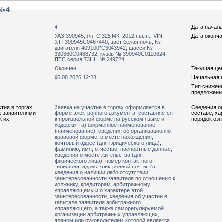
 №4
4
Дата начала
УАЗ 390945, г/н. С 325 МК, 2012 г.вып., VIN
Дата оконча
ХТТ390945С0467440, цвет белая ночь, №
двигателя 409100*С3043942, шасси №
330360С0488732, кузов № 390940С0110624,
ПТС серия 73НН № 249724.
Окончен
Текущая цен
06.08.2026 12:28
Начальная ц
Тип снижен
предложени
тия в торгах,
Заявка на участие в торгах оформляется в
Сведения о
х заявителями
форме электронного документа, составляется
составе, ха
к их
в произвольной форме на русском языке и
порядок оз
содержит: а) фирменное наименование
(наименование), сведения об организационно-
правовой форме, о месте нахождения,
почтовый адрес (для юридического лица),
фамилию, имя, отчество, паспортные данные,
сведения о месте жительства (для
физического лица), номер контактного
телефона, адрес электронной почты; б)
сведения о наличии либо отсутствии
заинтересованности заявителя по отношению к
должнику, кредиторам, арбитражному
управляющему и о характере этой
заинтересованности, сведения об участии в
капитале заявителя арбитражного
управляющего, а также саморегулируемой
организации арбитражных управляющих,
членом или руководителем которой является