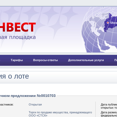
о
Тарифы
Вопросы-ответы
Дополнительные услуги
П
я о лоте
ичном предложении №0010703
частников:
Открытая
Дата публи
открытых т
Торги по продаже имущества, принадлежащего
Дата разме
ООО «СТСК»
федерально