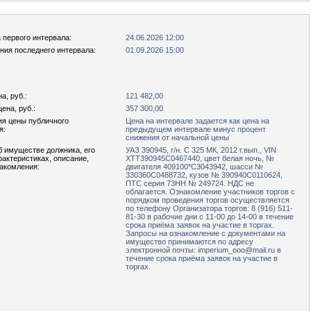
 первого интервала:
24.06.2026 12:00
ния последнего интервала:
01.09.2026 15:00
а, руб.:
121 482,00
ена, руб.:
357 300,00
ия цены публичного
Цена на интервале задается как цена на
я:
предыдущем интервале минус процент
снижения от начальной цены
б имуществе должника, его
УАЗ 390945, г/н. С 325 МК, 2012 г.вып., VIN
рактеристиках, описание,
ХТТ390945С0467440, цвет белая ночь, №
накомления:
двигателя 409100*С3043942, шасси №
330360С0488732, кузов № 390940С0110624,
ПТС серия 73НН № 249724. НДС не
облагается. Ознакомление участников торгов с
порядком проведения торгов осуществляется
по телефону Организатора торгов: 8 (916) 511-
81-30 в рабочие дни с 11-00 до 14-00 в течение
срока приёма заявок на участие в торгах.
Запросы на ознакомление с документами на
имущество принимаются по адресу
электронной почты: imperium_ooo@mail.ru в
течение срока приёма заявок на участие в
торгах.