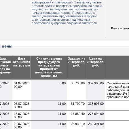
арбитражный управляющий. Заявка на участие
в торгах должна содержать предложение о цене
имущества, не подлежащее разглашению до
начала проведения торгов. Прилагаемые к
заявке документы представляются в форме
электронных документов, подписанных
электронной цифровой подписью заявителя.
Классифика
я цены
Дата
Дата
Снижение цены
Задаток на
Цена на
нчания
окончания
предыдущего
интервале,
интервале,
риема
интервала
интервала на
руб.
руб.
вок на
процент от
ервале
начальной цены,
проценты
6.2026
01.07.2026
0,00
35 730,00
357 300,00
Снижение нача
0
00:00
начальной цен
рабочий день 
в размере 1% 
публичного пр
7.2026
08.07.2026
11,00
31 799,70
317 997,00
0
00:00
7.2026
15.07.2026
11,00
27 869,40
278 694,00
0
00:00
7.2026
22.07.2026
11,00
23 939,10
239 391,00
0
00:00