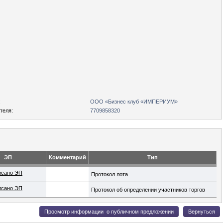
:
ООО «Бизнес клуб «ИМПЕРИУМ»
теля:
7709858320
ЭП
Комментарий
Тип
исано ЭП
Протокол лота
исано ЭП
Протокол об определении участников торгов