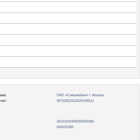
нка:
ПАО «Совкомбанк» г. Москва
чет:
40702810312020145511
30101810445250000360
044525360