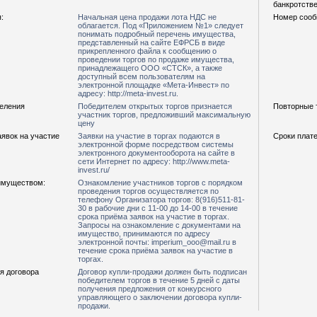
банкротстве
:
Начальная цена продажи лота НДС не
Номер сооб
облагается. Под «Приложением №1» следует
понимать подробный перечень имущества,
представленный на сайте ЕФРСБ в виде
прикрепленного файла к сообщению о
проведении торгов по продаже имущества,
принадлежащего ООО «СТСК», а также
доступный всем пользователям на
электронной площадке «Мета-Инвест» по
адресу: http://meta-invest.ru.
деления
Победителем открытых торгов признается
Повторные т
участник торгов, предложивший максимальную
цену
явок на участие
Заявки на участие в торгах подаются в
Сроки плате
электронной форме посредством системы
электронного документооборота на сайте в
сети Интернет по адресу: http://www.meta-
invest.ru/
имуществом:
Ознакомление участников торгов с порядком
проведения торгов осуществляется по
телефону Организатора торгов: 8(916)511-81-
30 в рабочие дни с 11-00 до 14-00 в течение
срока приёма заявок на участие в торгах.
Запросы на ознакомление с документами на
имущество, принимаются по адресу
электронной почты: imperium_ooo@mail.ru в
течение срока приёма заявок на участие в
торгах.
я договора
Договор купли-продажи должен быть подписан
победителем торгов в течение 5 дней с даты
получения предложения от конкурсного
управляющего о заключении договора купли-
продажи.