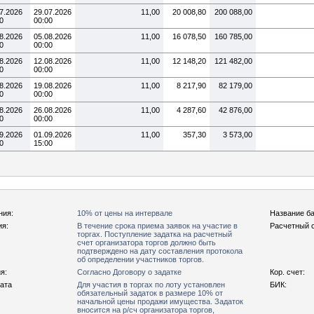
7.2026
29.07.2026
11,00
20 008,80
200 088,00
0
00:00
8.2026
05.08.2026
11,00
16 078,50
160 785,00
0
00:00
8.2026
12.08.2026
11,00
12 148,20
121 482,00
0
00:00
8.2026
19.08.2026
11,00
8 217,90
82 179,00
0
00:00
8.2026
26.08.2026
11,00
4 287,60
42 876,00
0
00:00
9.2026
01.09.2026
11,00
357,30
3 573,00
0
15:00
ния:
10% от цены на интервале
Название ба
ия:
В течение срока приема заявок на участие в
Расчетный с
торгах. Поступление задатка на расчетный
счет организатора торгов должно быть
подтверждено на дату составления протокола
об определении участников торгов.
я:
Согласно Договору о задатке
Кор. счет:
рата
Для участия в торгах по лоту установлен
БИК:
обязательный задаток в размере 10% от
начальной цены продажи имущества. Задаток
вносится на р/сч организатора торгов,