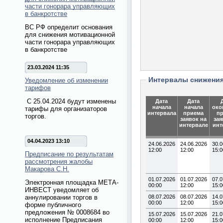
части гонорара управляющих
в банкротстве
ВС РФ определит основания
для снижения мотивационной
части гонорара управляющих
в банкротстве
23.03.2024 11:35
Интервалы снижени
Уведомление об изменении
тарифов
С 25.04.2024 будут изменены
Дата
Дата
начала
начала
око
тарифы для организаторов
интервала
приема
п
торгов.
заявок на
зая
интервале
инт
04.04.2023 13:10
24.06.2026
24.06.2026
30.0
12:00
12:00
15:0
Предписание по результатам
рассмотрения жалобы
Макарова С.Н.
01.07.2026
01.07.2026
07.0
Электронная площадка МЕТА-
00:00
12:00
15:0
ИНВЕСТ уведомляет об
аннулировании торгов в
08.07.2026
08.07.2026
14.0
00:00
12:00
15:0
форме публичного
предложения № 0008684 во
15.07.2026
15.07.2026
21.0
исполнение Предписания
00:00
12:00
15:0