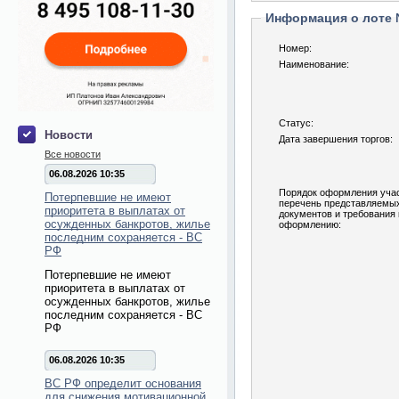
Информация о лоте
Номер:
Наименование:
Статус:
Новости
Дата завершения торгов:
Все новости
06.08.2026 10:35
Порядок оформления учас
Потерпевшие не имеют
перечень представляемы
приоритета в выплатах от
документов и требования 
осужденных банкротов, жилье
оформлению:
последним сохраняется - ВС
РФ
Потерпевшие не имеют
приоритета в выплатах от
осужденных банкротов, жилье
последним сохраняется - ВС
РФ
06.08.2026 10:35
ВС РФ определит основания
для снижения мотивационной