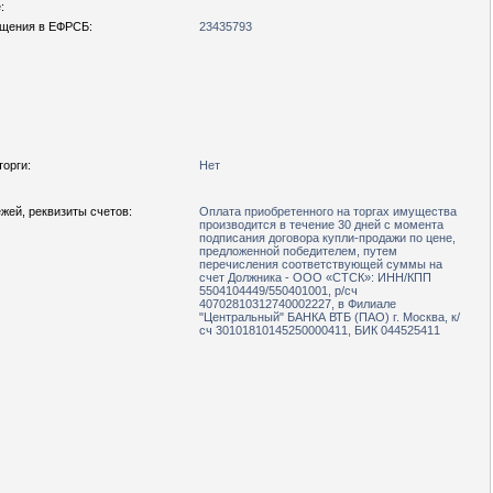
:
щения в ЕФРСБ:
23435793
орги:
Нет
жей, реквизиты счетов:
Оплата приобретенного на торгах имущества
производится в течение 30 дней с момента
подписания договора купли-продажи по цене,
предложенной победителем, путем
перечисления соответствующей суммы на
счет Должника - ООО «СТСК»: ИНН/КПП
5504104449/550401001, р/сч
40702810312740002227, в Филиале
"Центральный" БАНКА ВТБ (ПАО) г. Москва, к/
сч 30101810145250000411, БИК 044525411