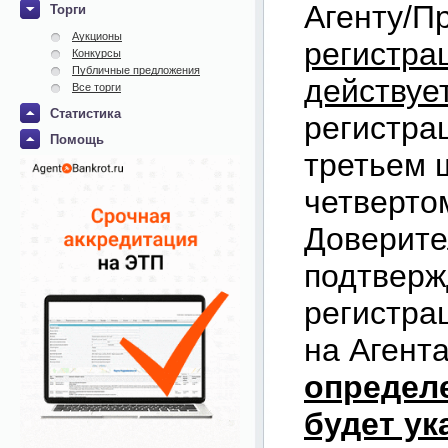
Агенту/П
Торги
Аукционы
регистра
Конкурсы
Публичные предложения
действуе
Все торги
Статистика
регистра
Помощь
третьем 
четверто
Доверите
подтверж
регистра
на Агент
определе
будет ук