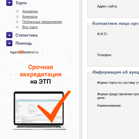
Торги
Адрес сайта:
Аукционы
Конкурсы
Публичные предложения
Контактное лицо орг
Все торги
Ф.И.О.:
Статистика
Помощь
Телефон:
Информация об аук
Форма торга по составу у
Форма представления пре
цене:
Наименование: