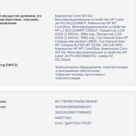
б имуществе должника, его
Компьютер Сити i5/4 Gb;
рактеристиках, описание,
Многофункциональное устройство HP Laser
накомления:
Jet Pro M1212nfMFP; Компьютер HP MT
Core2Duo; Многофункциональное устройство
HP LJ M1212nfMFP CE841F; Процессор 1155
G620 (2.60GHz, 3Mb) tray; Процессор 1155
G620 (2.60GHz, 3Mb) tray; Системный блок HP
Compaq intel pentium (4803); Системный блок
HP Compaq dx2400 MT E2180, 160 GB HDD;
Компьютер HP MT Core2Duo; Компьютер Сити
i3/4 Gb; Многофункциональное устройство HP
Laser Jet Pro M1536dnf RU. сумма 42
251,00руб.
тор ЕФРСБ:
Компьютерное оборудование, комплектующие
и программное обеспечение
Офисная техника, оргтехника и
комплектующие
нка:
АО "ПЕРВОУРАЛЬСКБАНК"
чет:
40702810803000081437
30101810565770000402
046577402
:
ООО "ДОРТЕХСТРОЙ"