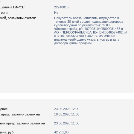
:
щения в ЕФРСБ:
22748815
орги:
Нет
жей, реквизиты счетов:
Покупатель обязан оплатить имущество в
течение 30 дней со дня подписания договора
купли-продажи по реквизитам: ООО
«Дортехстрой», р/с 40702810405000081437 в
АО «ПЕРВОУРАЛЬСКБАНК», БИК 046577402, к/
с 30101810565770000402. В назначении
платежа необходимо указать номер и дату
договора купли-продажи.
ения:
23.06.2026 12:00
 представления заявок на
18.05.2026 11:00
ния представления заявок на
23.06.2026 11:00
ена, руб.:
42 251,00