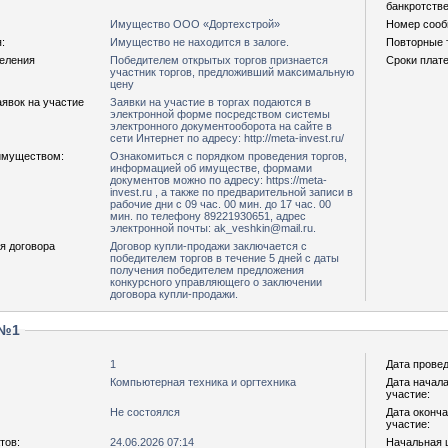
банкротстве
Имущество ООО «Дортехстрой»
Номер сооб
:
Имущество не находится в залоге.
Повторные т
деления
Победителем открытых торгов признается
Сроки плате
участник торгов, предложивший максимальную
цену
явок на участие
Заявки на участие в торгах подаются в
электронной форме посредством системы
электронного документооборота на сайте в
сети Интернет по адресу: http://meta-invest.ru/
имуществом:
Ознакомиться с порядком проведения торгов,
информацией об имуществе, формами
документов можно по адресу: https://meta-
invest.ru , а также по предварительной записи в
рабочие дни с 09 час. 00 мин. до 17 час. 00
мин. по телефону 89221930651, адрес
электронной почты: ak_veshkin@mail.ru.
я договора
Договор купли-продажи заключается с
победителем торгов в течение 5 дней с даты
получения победителем предложения
конкурсного управляющего о заключении
договора купли-продажи.
 №1
1
Дата провед
Компьютерная техника и оргтехника
Дата начала
участие:
Не состоялся
Дата оконча
участие:
тов:
24.06.2026 07:14
Начальная ц