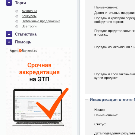
Торги
Наименование:
Аукционы
Дополнительные сведения
Конкурсы
Порядок и критерии опре
Публичные предложения
победителя торгов:
Все торги
Порядок представления за
Статистика
в торгах:
Помощь
Порядок ознакомления с 
Порядок и срок заключени
купли-продажи:
Информация о лоте
Номер:
Наименование:
Статус:
Дата подведения результа