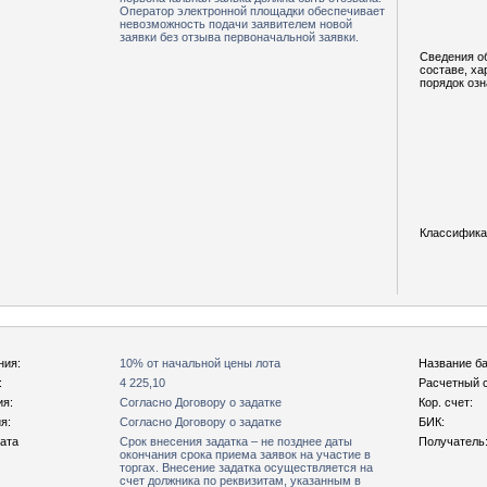
Оператор электронной площадки обеспечивает
невозможность подачи заявителем новой
заявки без отзыва первоначальной заявки.
Сведения о
составе, ха
порядок оз
Классифика
ния:
10% от начальной цены лота
Название ба
:
4 225,10
Расчетный с
ия:
Согласно Договору о задатке
Кор. счет:
я:
Согласно Договору о задатке
БИК:
рата
Срок внесения задатка – не позднее даты
Получатель
окончания срока приема заявок на участие в
торгах. Внесение задатка осуществляется на
счет должника по реквизитам, указанным в