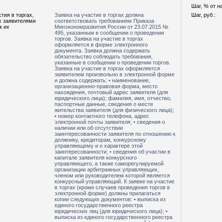
Шаг, % от н
тия в торгах,
Заявка на участие в торгах должна
Шаг, руб.:
х заявителями
соответствовать требованиям Приказа
к их
Минэкономразвития России от 23.07.2015 №
495, указанным в сообщении о проведении
торгов. Заявка на участие в торгах
оформляется в форме электронного
документа. Заявка должна содержать
обязательство соблюдать требования,
указанные в сообщении о проведении торгов.
Заявка на участие в торгах оформляется
заявителем произвольно в электронной форме
и должна содержать: • наименование,
организационно-правовая форма, место
нахождения, почтовый адрес заявителя (для
юридического лица); фамилия, имя, отчество,
паспортные данные, сведения о месте
жительства заявителя (для физического лица);
• номер контактного телефона, адрес
электронной почты заявителя; • сведения о
наличии или об отсутствии
заинтересованности заявителя по отношению к
должнику, кредиторам, конкурсному
управляющему и о характере этой
заинтересованности; • сведения об участии в
капитале заявителя конкурсного
управляющего, а также саморегулируемой
организации арбитражных управляющих,
членом или руководителем которой является
конкурсный управляющий. К заявке на участие
в торгах (кроме случаев проведения торгов в
электронной форме) должны прилагаться
копии следующих документов: • выписка из
единого государственного реестра
юридических лиц (для юридического лица); •
выписка из единого государственного реестра