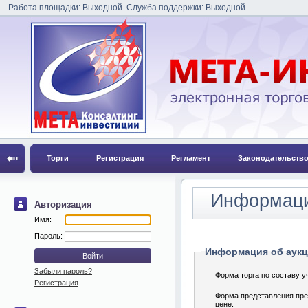
Работа площадки: Выходной. Служба поддержки: Выходной.
Торги
Регистрация
Регламент
Законодательств
Информаци
Авторизация
Имя:
Пароль:
Информация об аук
Забыли пароль?
Форма торга по составу у
Регистрация
Форма представления пре
цене: