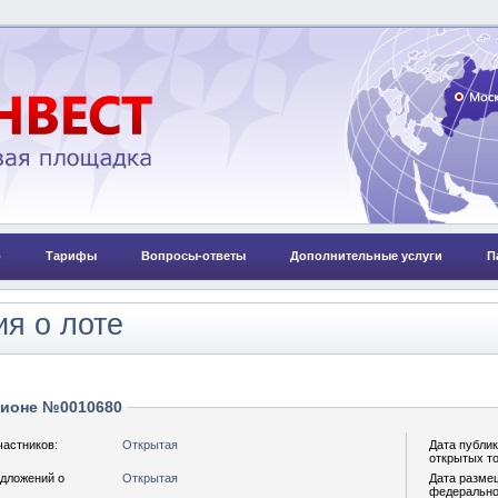
о
Тарифы
Вопросы-ответы
Дополнительные услуги
П
я о лоте
ционе №0010680
частников:
Открытая
Дата публи
открытых т
дложений о
Открытая
Дата разме
федерально