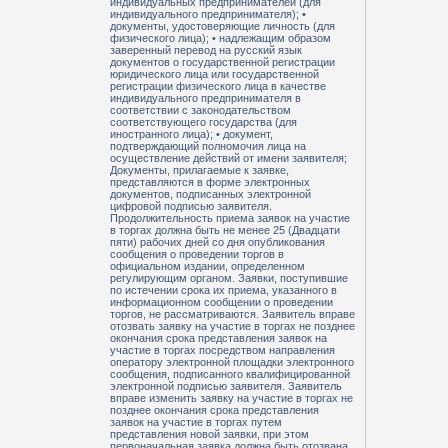
индивидуальных предпринимателей (для
индивидуального предпринимателя); •
документы, удостоверяющие личность (для
физического лица); • надлежащим образом
заверенный перевод на русский язык
документов о государственной регистрации
юридического лица или государственной
регистрации физического лица в качестве
индивидуального предпринимателя в
соответствии с законодательством
соответствующего государства (для
иностранного лица); • документ,
подтверждающий полномочия лица на
осуществление действий от имени заявителя;
Документы, прилагаемые к заявке,
представляются в форме электронных
документов, подписанных электронной
цифровой подписью заявителя.
Продолжительность приема заявок на участие
в торгах должна быть не менее 25 (Двадцати
пяти) рабочих дней со дня опубликования
сообщения о проведении торгов в
официальном издании, определенном
регулирующим органом. Заявки, поступившие
по истечении срока их приема, указанного в
информационном сообщении о проведении
торгов, не рассматриваются. Заявитель вправе
отозвать заявку на участие в торгах не позднее
окончания срока представления заявок на
участие в торгах посредством направления
оператору электронной площадки электронного
сообщения, подписанного квалифицированной
электронной подписью заявителя. Заявитель
вправе изменить заявку на участие в торгах не
позднее окончания срока представления
заявок на участие в торгах путем
представления новой заявки, при этом
первоначальная заявка должна быть отозвана.