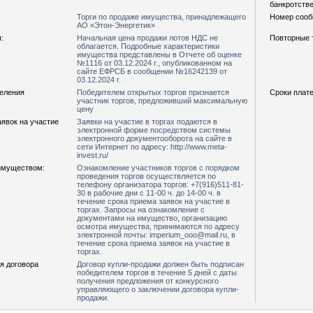
банкротстве
Торги по продаже имущества, принадлежащего
Номер сооб
АО «Этон-Энергетик»
:
Начальная цена продажи лотов НДС не
Повторные т
облагается. Подробные характеристики
имущества представлены в Отчете об оценке
№1116 от 03.12.2024 г., опубликованном на
сайте ЕФРСБ в сообщении №16242139 от
03.12.2024 г.
деления
Победителем открытых торгов признается
Сроки плате
участник торгов, предложивший максимальную
цену
явок на участие
Заявки на участие в торгах подаются в
электронной форме посредством системы
электронного документооборота на сайте в
сети Интернет по адресу: http://www.meta-
invest.ru/
имуществом:
Ознакомление участников торгов с порядком
проведения торгов осуществляется по
телефону организатора торгов: +7(916)511-81-
30 в рабочие дни с 11-00 ч. до 14-00 ч. в
течение срока приема заявок на участие в
торгах. Запросы на ознакомление с
документами на имущество, организацию
осмотра имущества, принимаются по адресу
электронной почты: imperium_ooo@mail.ru, в
течение срока приема заявок на участие в
торгах.
я договора
Договор купли-продажи должен быть подписан
победителем торгов в течение 5 дней с даты
получения предложения от конкурсного
управляющего о заключении договора купли-
продажи.