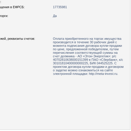
:
щения в ЕФРСБ:
17735981
орги:
Да
жей, реквизиты счетов:
Оплата приобретенного на торгах имущества
производится в течение 30 рабочих дней с
момента подписания договора купли-продажи
по цене, предложенной победителем, путем
перечисления соответствующей суммы на
счет должника - АО «Этон-Энергетик»: р/с
40702810638000151399 в ПАО «Сбербанк», к/с
30101810400000000225, БИК 044525225. С
проектом договора купли-продажи и договором
о задатке можно ознакомиться на сайте
электронной площадки: http://meta-invest.ru.