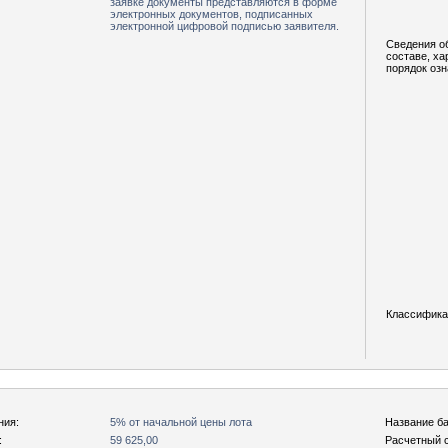
заявке документы представляются в форме
электронных документов, подписанных
электронной цифровой подписью заявителя.
Сведения о
составе, ха
порядок оз
Классифика
ния:
5% от начальной цены лота
Название ба
:
59 625,00
Расчетный с