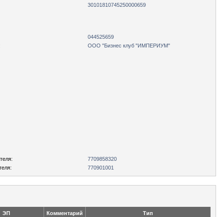
30101810745250000659
044525659
:
ООО "Бизнес клуб "ИМПЕРИУМ"
теля:
7709858320
теля:
770901001
ЭП
Комментарий
Тип