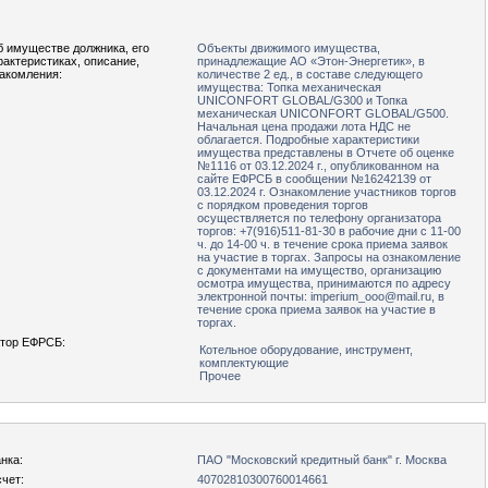
б имуществе должника, его
Объекты движимого имущества,
рактеристиках, описание,
принадлежащие АО «Этон-Энергетик», в
накомления:
количестве 2 ед., в составе следующего
имущества: Топка механическая
UNICONFORT GLOBAL/G300 и Топка
механическая UNICONFORT GLOBAL/G500.
Начальная цена продажи лота НДС не
облагается. Подробные характеристики
имущества представлены в Отчете об оценке
№1116 от 03.12.2024 г., опубликованном на
сайте ЕФРСБ в сообщении №16242139 от
03.12.2024 г. Ознакомление участников торгов
с порядком проведения торгов
осуществляется по телефону организатора
торгов: +7(916)511-81-30 в рабочие дни с 11-00
ч. до 14-00 ч. в течение срока приема заявок
на участие в торгах. Запросы на ознакомление
с документами на имущество, организацию
осмотра имущества, принимаются по адресу
электронной почты: imperium_ooo@mail.ru, в
течение срока приема заявок на участие в
торгах.
тор ЕФРСБ:
Котельное оборудование, инструмент,
комплектующие
Прочее
нка:
ПАО "Московский кредитный банк" г. Москва
чет:
40702810300760014661