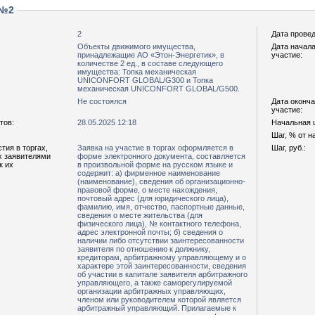
 №2
2
Дата провед
Объекты движимого имущества,
Дата начала
принадлежащие АО «Этон-Энергетик», в
участие:
количестве 2 ед., в составе следующего
имущества: Топка механическая
UNICONFORT GLOBAL/G300 и Топка
механическая UNICONFORT GLOBAL/G500.
Не состоялся
Дата оконча
участие:
тов:
28.05.2025 12:18
Начальная ц
Шаг, % от н
тия в торгах,
Заявка на участие в торгах оформляется в
Шаг, руб.:
х заявителями
форме электронного документа, составляется
к их
в произвольной форме на русском языке и
содержит: а) фирменное наименование
(наименование), сведения об организационно-
правовой форме, о месте нахождения,
почтовый адрес (для юридического лица),
фамилию, имя, отчество, паспортные данные,
сведения о месте жительства (для
физического лица), № контактного телефона,
адрес электронной почты; б) сведения о
наличии либо отсутствии заинтересованности
заявителя по отношению к должнику,
кредиторам, арбитражному управляющему и о
характере этой заинтересованности, сведения
об участии в капитале заявителя арбитражного
управляющего, а также саморегулируемой
организации арбитражных управляющих,
членом или руководителем которой является
арбитражный управляющий. Прилагаемые к