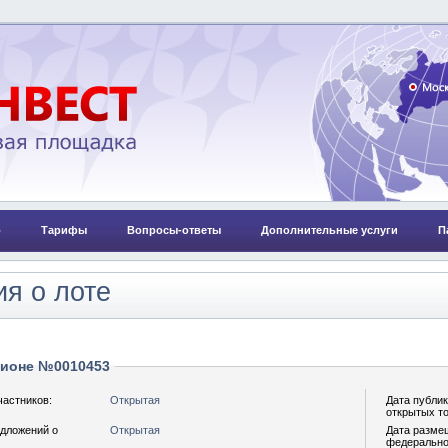
о
Тарифы
Вопросы-ответы
Дополнительные услуги
П
я о лоте
ционе №0010453
частников:
Открытая
Дата публи
открытых т
дложений о
Открытая
Дата разме
федерально