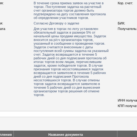
ия:
В течение срока приема заявок на участие в
Кор. счет:
торгах. Поступление задатка на расчетный
счет организатора торгов должно быть
подтверждено на дату составления протокола
об определении участников торгов.
я:
Согласно Договору о задатке
БИК:
рата
Для участия в торгах по лоту установлен
Получатель
обязательный задаток в размере 5% от
начальной цены продажи имущества. Задаток
вносится на р/сч организатора торгов,
указанный в сообщении о проведении торгов.
Задаток считается внесенным с даты
поступления всей суммы задатка на указанный
счет. Задаток возвращается в течение 5
рабочих дней со дня подписания протокола об
итогах торгов всем лицам, перечислившим
задаток, кроме победителя торгов. В случае
признания торгов несостоявшимися задаток
возвращается заявителю в течение 5 рабочих
дней со дня подписания Протокола
несостоявшихся торгов. В случае отмены
торгов задаток возвращается заявителю в
течение 5 рабочих дней со дня вынесения
организатором торгов решения об отмене
торгов.
ИНН получа
КПП получа
упления
Название документа